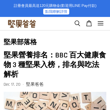
註冊會員最高送120元購物金(歡迎用LINE Pay付款)
點我瞭解詳情
堅果部落格
堅果營養排名：BBC 百大健康食
物 3 種堅果入榜，排名與吃法
解析
Dec 17, 20
堅果爸爸
•