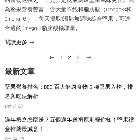
的食物選擇之一，尤其是低溫烘焙堅果風味更佳。因
為堅果營養豐富，含大量不飽和脂肪酸（Omega-3和
Omega-６），每天攝取1湯匙無調味綜合堅果，可達
合適的Omega-3脂肪酸攝取量。
閱讀更多 →
←
1
2
3
→
最新文章
堅果營養排名：BBC 百大健康食物 3 種堅果入榜，排
名與吃法解析
Dec 17, 20
過年禮盒怎麼送？五個過年送禮原則報你知！堅果禮
盒推薦最誠意！
Dec 04, 20