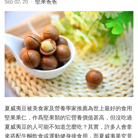
Sep 02, 20
堅果爸爸
•
夏威夷豆被美食家及營養學家推薦為世上最好的食用
堅果果仁，作爲堅果類的它營養價值甚高，但沒吃過
夏威夷豆的人可能不知道怎麼吃？其實，許多人會拿
來搭配生酮飲食或運動健身後食用，而夏威夷果究竟