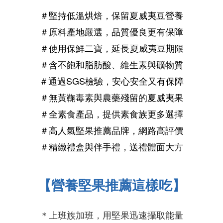
＃堅持低溫烘焙，保留夏威夷豆營養
＃原料產地嚴選，品質優良更有保障
＃使用保鮮
二
寶，延長
夏威夷豆
期限
＃含不飽和脂肪酸、維生素與礦物質
＃通過SGS檢驗，安心安全又有保障
＃無黃鞠毒素與農藥殘留的夏威夷果
＃全素食產品，提供素食族更多選擇
＃
高人氣
堅果推薦
品牌，網路
高評價
＃精緻禮盒與伴手禮，送禮體面大
方
【營養堅果推薦這樣吃】
＊上班族加班，用堅果迅速攝取能量