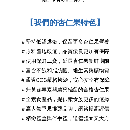
【我們的杏仁果特色】
＃堅持低溫烘焙，保留更多杏仁果營養
＃原料產地嚴選，品質優良更加有保障
＃使用保鮮
二
寶，延長
杏仁果
新鮮期限
＃富含不飽和脂肪酸、維生素與礦物質
＃通過SGS嚴格檢驗，安心安全有保障
＃無黃鞠毒素與農藥殘留的合格
杏仁果
＃全素食產品，提供素食族更多的選擇
＃
高人氣
堅果推薦
品牌，網路極
高評價
＃精緻禮盒與伴手禮，送禮體面又
大
方