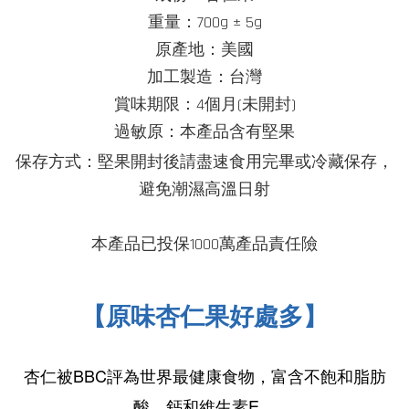
重量：700g ± 5g
原產地：美國
加工製造：台灣
賞味期限：4個月(未開封)
過敏原：本產品含有堅果
堅果
保存方式：
開封後請盡速食用完畢或冷藏保存，
避免潮濕高溫日
射
本產品已投保1000萬產品責任險
【原味杏仁果好處多】
杏仁被
BBC評為世界最健康食物，富含不飽和脂肪
酸、鈣和維生素E
。