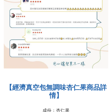
【
經濟真空包
無調味杏仁果商品詳
情】
成份：杏仁果