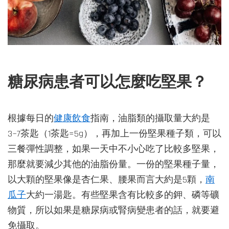
糖尿病患者可以怎麼吃堅果？
根據每日的
健康飲食
指南，油脂類的攝取量大約是
3~7茶匙（1茶匙=5g），再加上一份堅果種子類，可以
三餐彈性調整，如果一天中不小心吃了比較多堅果，
那麼就要減少其他的油脂份量。一份的堅果種子量，
以大顆的堅果像是杏仁果、腰果而言大約是5顆，
南
瓜子
大約一湯匙。有些堅果含有比較多的鉀、磷等礦
物質，所以如果是糖尿病或腎病變患者的話，就要避
免攝取。