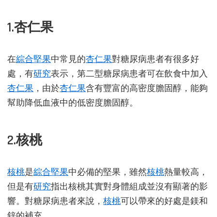
1.杏仁果
在
綜合堅果
中常見的
杏仁果
對糖尿病患者有很多好
處，有
研究
表示，第二型糖尿病患者可在飲食中加入
杏仁果
，由於
杏仁果
含有豐富的高密度膽固醇，能夠
幫助降低血液中的低密度膽固醇。
2.核桃
核桃
是
綜合堅果
中必備的堅果，雖然
核桃
熱量較高，
但是有
研究
指出核桃其實對身體組成並沒有顯著的影
響。對糖尿病患者來說，
核桃
可以帶來的好處是鎂和
鋅的補充。