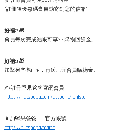
新註冊會員可領60元購物金。⁣
(註冊後優惠碼會自動寄到您的信箱)⁣
好禮2 🎁⁣
會員每次完成結帳可享3%購物回饋金。⁣
好禮3 🎁⁣
加堅果爸爸Line，再送60元會員購物金。⁣
⁣
✍️註冊堅果爸爸官網會員：
https://nutspapa.com/account/register
📱加堅果爸爸Line官方帳號：⁣
https://nutspapa.cc/line