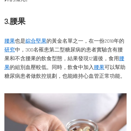
3.腰果
腰果
也是
綜合堅果
的黃金名單之一，在一份2018年的
研究
中，300名罹患第二型糖尿病的患者實驗含有腰
果和不含腰果的飲食型態，結果發現12週後，食用
腰
果
的組別血壓較低。同時，飲食中加入
腰果
可以幫助
糖尿病患者做飲控規劃，也能維持心血管正常功能。