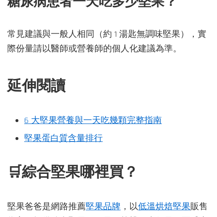
糖尿病患者一天吃多少堅果？
常見建議與一般人相同（約 1 湯匙無調味堅果），實
際份量請以醫師或營養師的個人化建議為準。
延伸閱讀
6 大堅果營養與一天吃幾顆完整指南
堅果蛋白質含量排行
🛒綜合堅果哪裡買？
堅果爸爸是網路推薦
堅果品牌
，以
低溫烘焙堅果
販售