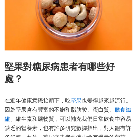
堅果對糖尿病患者有哪些好
處？
在近年健康意識抬頭下，吃
堅果
也變得越來越流行。
因為堅果含有豐富的不飽和脂肪酸、蛋白質、
膳食纖
維
、維生素和礦物質，可以補充我們日常飲食中容易
缺乏的營養素，也有許多研究數據指出，對人體有許