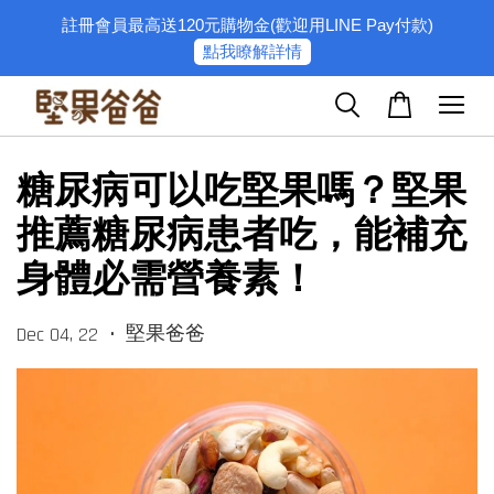
註冊會員最高送120元購物金(歡迎用LINE Pay付款)
點我瞭解詳情
糖尿病可以吃堅果嗎？堅果
推薦糖尿病患者吃，能補充
身體必需營養素！
•
堅果爸爸
Dec 04, 22