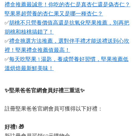
禮盒推薦最誠意！
你吃的杏仁是真杏仁還是偽杏仁？
堅果界超營養的杏仁果又是哪一種杏仁？
✅
胡桃不只營養價值高還是抗氧化堅果推薦，別再把
胡桃和核桃搞錯了！
✅
禮盒挑選方法推薦，選對伴手禮才能送禮送到心坎
裡！堅果禮盒推薦值最高！
✅
每天吃堅果 1 湯匙，養成營養好習慣，堅果推薦低
溫烘焙最新鮮美味！
✨堅果爸爸官網會員好禮三重送✨⁣
註冊堅果爸爸官網會員可獲得以下好禮：⁣
⁣
好禮1 🎁⁣