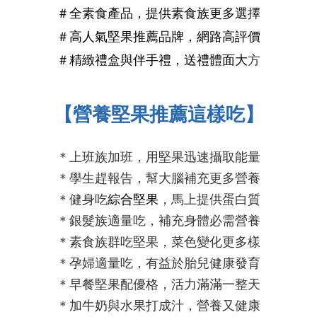
＃全素食產品，提供素食族更多選擇
＃
高人氣
堅果推薦
品牌，網路
高評價
＃精緻禮盒與伴手禮，送禮體面大
方
【營養堅果推薦這樣吃】
＊上班族加班，用堅果迅速攝取能量
＊學生趕報告，幫大腦補充更多營養
＊健身吃
綜合堅果
，馬上提供蛋白質
＊銀髮族適量吃，補充身體必需營養
＊素食族群吃堅果，菜色變化更多樣
＊孕婦適量吃，有益於胎兒健康發育
＊早餐堅果配優格，
活力
滿滿
一整天
＊加牛奶與水果打成汁，營養又健康