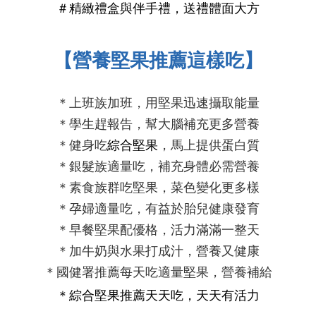
＃精緻
禮盒
與
伴手禮
，送禮體面大
方
【營養堅果
推薦這樣吃
】
＊上班族加班，用堅果迅速攝取能量
＊學生趕報告，幫大腦補充更多營養
＊健身吃
綜合堅果
，馬上提供蛋白質
＊銀髮族適量吃，補充身體必需營養
＊素食族群吃堅果，菜色變化更多樣
＊孕婦適量吃，有益於胎兒健康發育
＊早餐堅果配優格，
活力滿滿
一整天
＊加牛奶與水果打成汁，營養又健康
＊國健署推薦每天吃適量堅果，營養補給
＊
綜合堅果推薦
天天吃，天天有活力