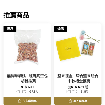
推薦商品
優惠
優惠
無調味胡桃 - 經濟真空包
堅果禮盒 - 綜合堅果組合
- 胡桃推薦
- 中秋禮盒推薦
NT$ 630
從
NT$ 579
起
NT$ 870
-27.6%
NT$ 740
-21.8%
加入購物車
加入購物車