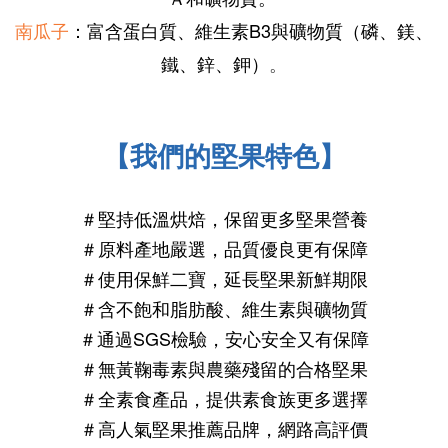
南瓜子
：富含蛋白質、
維生素B3與
礦物質（磷、鎂、
鐵、鋅、鉀）
。
【我們的堅果特色】
＃堅持低溫烘焙，保留更多堅果營養
＃原料產地嚴選，品質優良更有保障
＃使用保鮮二寶，延長堅果新鮮期限
＃含不飽和脂肪酸、維生素與礦物質
＃通過SGS檢驗，安心安全又有保障
＃無黃鞠毒素與農藥殘留的合格堅果
＃全素食產品，提供素食族更多選擇
＃高人氣
堅果推薦
品牌，網路高評價