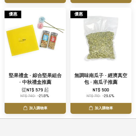
優惠
優惠
堅果禮盒 - 綜合堅果組合
無調味南瓜子 - 經濟真空
- 中秋禮盒推薦
包 - 南瓜子推薦
從
NT$ 579
起
NT$ 500
NT$ 740
-21.8%
NT$ 710
-29.6%
加入購物車
加入購物車