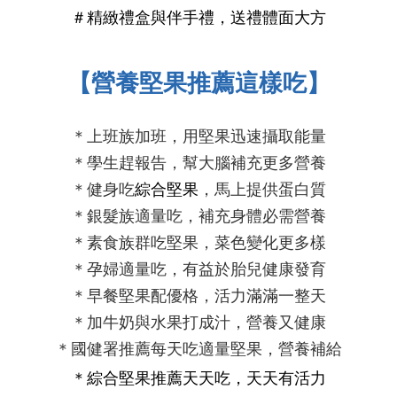
＃精緻
禮盒
與
伴手禮
，送禮體面大
方
【營養堅果
推薦這樣吃
】
＊上班族加班，用堅果迅速攝取能量
＊學生趕報告，幫大腦補充更多營養
＊健身吃
綜合堅果
，馬上提供蛋白質
＊銀髮族適量吃，補充身體必需營養
＊素食族群吃堅果，菜色變化更多樣
＊孕婦適量吃，有益於胎兒健康發育
＊早餐堅果配優格，
活力滿滿
一整天
＊加牛奶與水果打成汁，營養又健康
＊國健署推薦每天吃適量堅果，營養補給
＊
綜合堅果推薦
天天吃，天天有活力