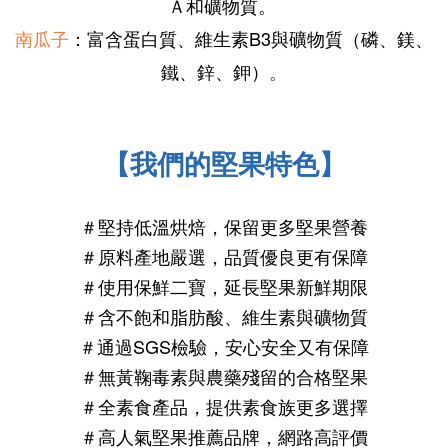
Ａ和礦物質。
南瓜子
：富含蛋白質、
維生素B3與
礦物質（磷、鎂、
鐵、鋅、鉀）
。
【我們的堅果特色】
＃堅持低溫烘焙，保留更多堅果營養
＃原料產地嚴選，品質優良更有保障
＃使用保鮮二寶，延長堅果新鮮期限
＃含不飽和脂肪酸、維生素與礦物質
＃通過SGS檢驗，安心安全又有保障
＃無黃鞠毒素與農藥殘留的合格堅果
＃全素食產品，提供素食族更多選擇
＃高人氣
堅果推薦
品牌，網路高評價