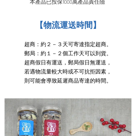
本產品已投保1000萬產品
責任險
【物流運送時間】
超商：約２－３天可寄達指定超商。
郵局：約１－２個工作天可以到貨。
超商假日有運送，郵局假日無運送，
若遇物流量較大時或不可抗拒因素，
則可能會導致延遲商品寄達的時間
。