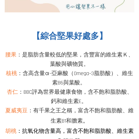
【綜合堅果好處多】
腰果
：是脂肪含量較低的堅果，含豐富的維生素Ｋ、
葉酸與礦物質。
核桃
：含高含量α–亞麻酸（Omega
–
3脂肪酸）、
維生
素B6
與
葉酸。
杏仁
：BBC評為世界最健康食物，含不飽和脂肪酸、
鈣和維生素E。
夏威夷豆
：有千果之王之稱，富含不飽和脂肪酸、維
。
生素B1和膽素
胡桃
：抗氧化物含量高，富含不飽和脂肪酸、維生素