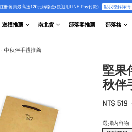
點我瞭解詳情
註冊會員最高送120元購物金(歡迎用LINE Pay付款)
送禮推薦
南北貨
部落客推薦
部落格
 - 中秋伴手禮推薦
堅果伴
秋伴
NT$ 519
選擇內容物1