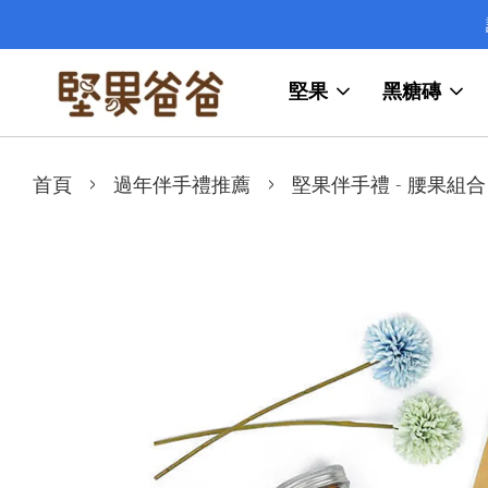
堅果
黑糖磚
›
›
首頁
過年伴手禮推薦
堅果伴手禮 - 腰果組合