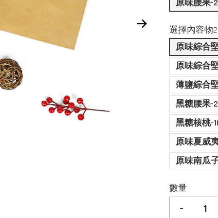
原味腰果-2
選擇內容物2
原味綜合堅
原味綜合堅
薄鹽綜合堅
黑糖腰果-2
黑糖核桃-1
原味夏威夷
原味南瓜子
數量
-