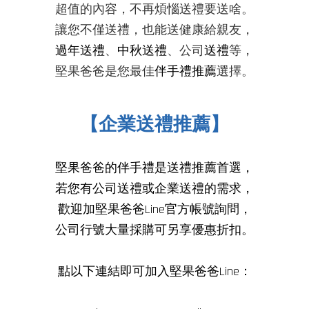
超值的內容，不再煩惱送禮要送啥。
讓您不僅送禮，也能送健康給親友
，
過年送禮
、
中秋送禮
、公司
送禮
等，
堅果爸爸是您最佳
伴手禮推薦
選擇
。
【企業送禮推薦】
堅果爸爸的伴手禮是
送禮推薦
首選，
若您有公司送禮或企業送禮的需求，
歡迎加堅果爸爸Line官方帳號詢問，
公司行號大量採購可另享優惠折扣。
點以下連結即可加入堅果爸爸Line：