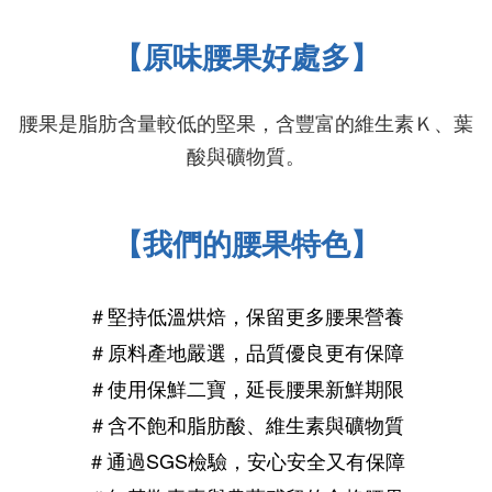
【原味腰果好處多】
腰果是
脂肪含量較低的堅果，含豐富的維生素Ｋ、葉
酸與礦物質
。
【我們的腰果特色】
＃堅持低溫烘焙，保留更多腰果營養
＃原料產地嚴選，品質優良更有保障
＃使用保鮮
二
寶，延長
腰果
新鮮期限
＃含不飽和脂肪酸、維生素與礦物質
＃通過SGS檢驗，安心安全又有保障