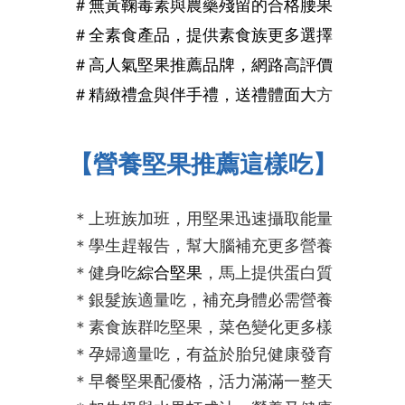
＃無黃鞠毒素與農藥殘留的合格腰果
＃全素食產品，提供素食族更多選擇
＃
高人氣
堅果推薦
品牌，網路
高評價
＃精緻禮盒與伴手禮，送禮體面大
方
【營養堅果推薦這樣吃】
＊上班族加班，用堅果迅速攝取能量
＊學生趕報告，幫大腦補充更多營養
＊健身吃
綜合堅果
，馬上提供蛋白質
＊銀髮族適量吃，補充身體必需營養
＊素食族群吃堅果，菜色變化更多樣
＊孕婦適量吃，有益於胎兒健康發育
＊早餐堅果配優格，
活力
滿滿
一整天