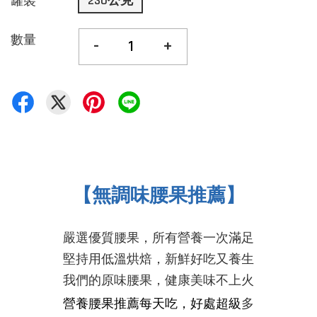
230公克
罐裝
數量
-
+
【無調味腰果推薦】
嚴選優質腰果，所有營養一次滿足
堅持用低溫烘焙，新鮮好吃又養生
我們的原味腰果，健康美味
不上火
營養
腰果推薦
每天吃，好處超級
多