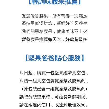
【輕調味腰果推薦】
嚴選優質腰果，所有營養一次滿足
堅持用低溫烘焙，新鮮好吃又養生
我們的黑糖腰果，健康美味
不上火
營養
腰果推薦
每天吃，好處超級
多
【堅果爸爸貼心服務】
即日起，購買一包堅果經濟真空包，
即贈一組真空包裝乾燥劑及脫氧劑，
（原包裝已含一組乾燥劑及脫氧劑）
讓您分裝堅果時，可延長新鮮期限。
請在兩週內使用，以達到最佳效果。