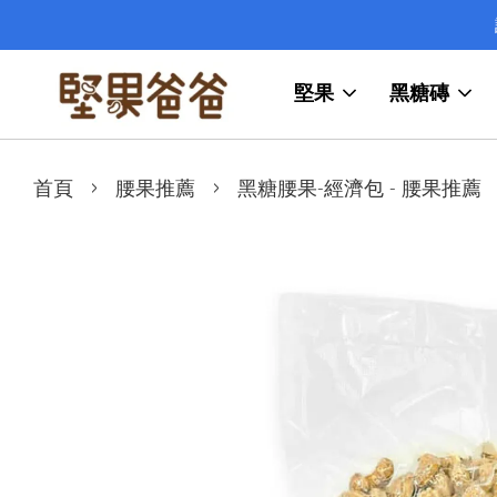
堅果
黑糖磚
›
›
首頁
腰果推薦
黑糖腰果-經濟包 - 腰果推薦