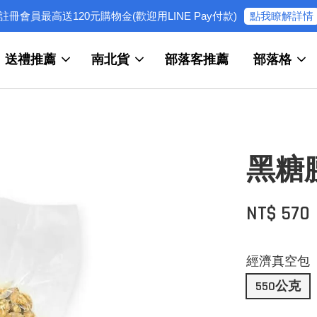
點我瞭解詳情
註冊會員最高送120元購物金(歡迎用LINE Pay付款)
送禮推薦
南北貨
部落客推薦
部落格
黑糖
NT$ 570
經濟真空包
550公克