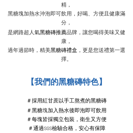
精，
黑糖塊加熱水沖泡即可飲用，好喝、方便且健康滿
分，
黑糖
是網路超人氣
磚
推薦
品牌，讓您喝得美味又健
康，
過年過節時，精美
黑糖磚禮盒
，更是您送禮第一選
擇。
【我們的黑糖磚特色】
＃採用紅甘蔗以手工熬煮的黑糖磚
＃
黑糖
塊
加入熱水後即泡即可飲用
＃每塊皆採獨立包裝，衛生又方便
＃通過SGS檢驗合格，安心有保障