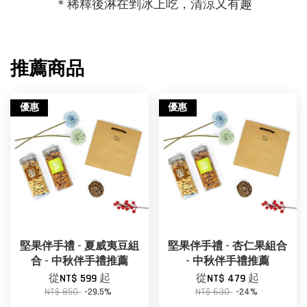
＊稀釋後淋在剉冰上吃，清涼又有趣
推薦商品
優惠
優惠
堅果伴手禮 - 夏威夷豆組
堅果伴手禮 - 杏仁果組合
合 - 中秋伴手禮推薦
- 中秋伴手禮推薦
從
NT$ 599
起
從
NT$ 479
起
NT$ 850
-29.5%
NT$ 630
-24%