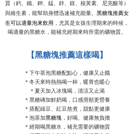
質（鈣、鐵、鉀、錳、鋅、鎂、核黃素、尼克酸等）
黑糖塊推薦
女
與維生素，能幫助身體迅速補充能量。
生可以適量泡來飲用
，尤其是女孩生理期來的時候，
喝適量的黑糖水，能補充經期來時所需的礦物質
。
【
黑糖塊推薦這樣喝
】
＊下午茶泡黑糖配點心，健康又止餓
＊冬天來時熱熱喝一杯，暖胃也暖心
＊夏天加入冰塊喝，清涼又止渴
＊
黑糖磚加鮮奶喝，口感滑順更營養
＊搭配綠豆、紅豆熬煮，甜點更健康
＊泡茶加
黑糖塊
，好喝、健康無負擔
＊經期喝黑糖水，補充需要的礦物質