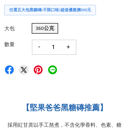
任選五大包黑糖磚(不限口味)超值優惠價899元
360公克
大包
數量
-
+
【堅果爸爸黑糖磚推薦】
採用紅甘蔗以手工熬煮，
不含化學香料
、色素、糖