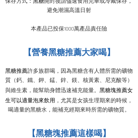
保存
方式
：
黑糖
開封後請儘速食用完畢或冷藏保存，
避免潮濕高溫日射
本產品已投保1000萬產品責任險
【營養黑糖推薦大家喝】
黑糖推薦
許多族群喝，因為黑糖含有人體所需的礦物
質（鈣、鐵、鉀、錳、鋅、鎂、核黃素、尼克酸等）
黑糖塊推薦
女
與維生素，能幫助身體迅速補充能量。
生可以適量泡來飲用
，尤其是女孩生理期來的時候，
喝適量的黑糖水，能補充經期來時所需的礦物質
。
【
黑糖塊推薦這樣喝
】