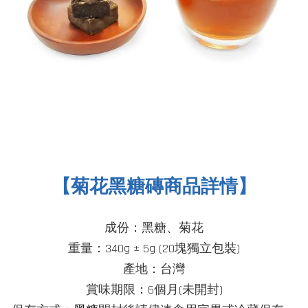
【菊花黑糖磚商品詳情】
成份：黑糖、菊花
重量：340g ± 5g (20
塊獨立包裝
)
產地：台灣
賞味期限：6個月(未開封)