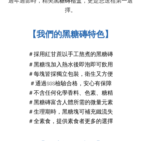
過年過節時，精美
黑糖磚禮盒
，更是您送禮第一選
擇。
【我們的黑糖磚特色】
＃採用紅甘蔗以手工熬煮的黑糖磚
＃
黑糖
塊
加入熱水後即泡即可飲用
＃每塊皆採獨立包裝，衛生又方便
＃通過SGS檢驗合格，安心有保障
＃不含任何化學香料、色素、糖精
＃
黑糖磚
富含人體所需的微量元素
＃生理期時，黑糖塊可補充鐵流失
＃全素食，提供素食者更多的選
擇