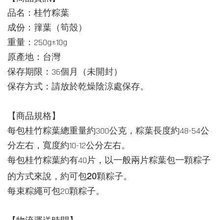
品名：桂竹粽葉
成份：籜葉（筍殼）
重量：250g±10g
原產地：台灣
保存期限：36個月（未開封）
保存方式：請放於乾燥陰涼處保存。
【商品規格】
每包桂竹粽葉總重量約300公克，粽葉長度約48-54公
分左右，寬度約10-12公分左右。
每包桂竹粽葉約有40片，以一般兩片粽葉包一顆粽子
20
的方式來說，約可包
顆粽子。
每束粽繩可包20顆粽子。