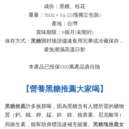
成份：黑糖、桂花
重量：
360g ± 5g (20塊獨立包裝)
產地：台灣
賞味期限：6個月(未開封)
保存
方式
：
黑糖
開封後請儘速食用完畢或冷藏保存，
避免潮濕高溫日射
本產品已投保1000萬產品責任險
【營養黑糖推薦大家喝】
黑糖推薦
許多族群喝，因為黑糖含有人體所需的礦物
質（鈣、鐵、鉀、錳、鋅、鎂、核黃素、尼克酸等）
黑糖塊推薦
女
與維生素，能幫助身體迅速補充能量。