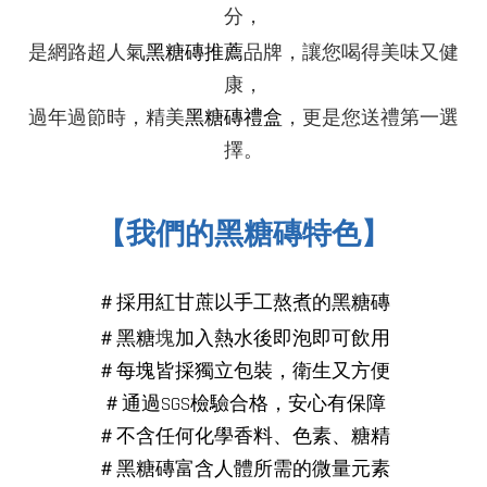
分，
黑糖
是網路超人氣
磚
推薦
品牌，讓您喝得美味又健
康，
過年過節時，精美
黑糖磚禮盒
，更是您送禮第一選
擇。
【我們的黑糖磚特色】
＃採用紅甘蔗以手工熬煮的黑糖磚
＃
黑糖
塊
加入熱水後即泡即可飲用
＃每塊皆採獨立包裝，衛生又方便
＃通過SGS檢驗合格，安心有保障
＃不含任何化學香料、色素、糖精
＃
黑糖磚
富含人體所需的微量元素