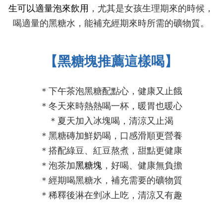
生可以適量泡來飲用
，尤其是女孩生理期來的時候，
喝適量的黑糖水，能補充經期來時所需的礦物質
。
【
黑糖塊推薦這樣喝
】
＊下午茶泡黑糖配點心，健康又止餓
＊冬天來時熱熱喝一杯，暖胃也暖心
＊夏天加入冰塊喝，清涼又止渴
＊
黑糖磚加鮮奶喝，口感滑順更營養
＊搭配綠豆、紅豆熬煮，甜點更健康
＊泡茶加
黑糖塊
，好喝、健康無負擔
＊經期喝黑糖水，補充需要的礦物質
＊稀釋後淋在剉冰上吃，清涼又有趣